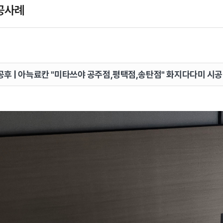
공사례
공후 | 아늑료칸 "미타쓰야 공주점,평택점,송탄점" 화지다다미 시공